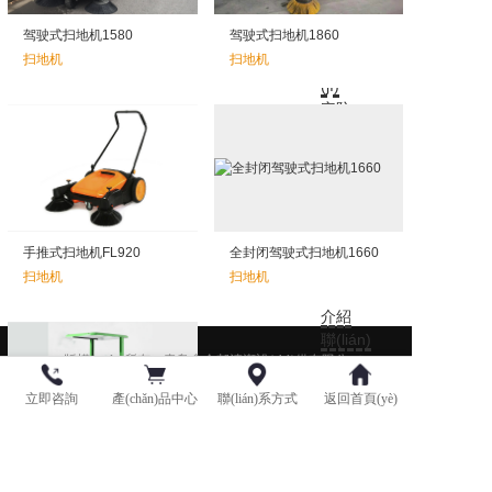
首頁
驾驶式扫地机1580
驾驶式扫地机1860
(yè)
扫地机
扫地机
洗地機
(jī)
安防
掃地機
(jī)
垃圾桶
案例中
心
新聞資
手推式扫地机FL920
全封闭驾驶式扫地机1660
訊
扫地机
扫地机
鑫金邦
介紹
聯(lián)
版權(quán)所有：青島鑫金邦清潔設(shè)備有限公
系方式
司
魯ICP備18003485號(hào)-1
立即咨詢
產(chǎn)品中心
聯(lián)系方式
返回首頁(yè)
技術(shù)支持：潤(rùn)商科
驾驶式扫地机FL1650
技