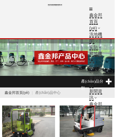
鑫金邦
首頁
(yè)
洗地機
(jī)
安防
掃地機
(jī)
垃圾桶
案例中
產(chǎn)品分
心
類
新聞資
鑫金邦首頁(yè)
產(chǎn)品中心
訊
鑫金邦
介紹
聯(lián)
系方式
鑫金邦