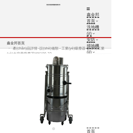
鑫金邦
首頁
洗地機
(jī)
安防
鑫金邦首頁
掃地機
產(chǎn)品詳情 -設(shè)備類 - 工業(yè)吸塵器-倉庫用工業
(jī)
(yè)大容量吸塵器WX100-22
垃圾桶
案例中
心
新聞資
訊
鑫金邦
介紹
聯(lián)
系方式
鑫金邦
首頁