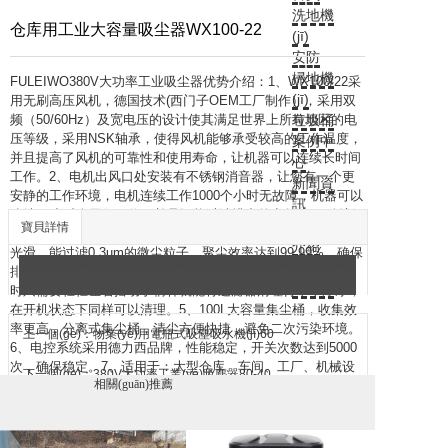
洗地機
仓库用工业大容量吸尘器WX100-22
(jī)
安防
掃地機
FULEIWO380V大功率工业吸尘器优势介绍：1、WX100/22采
(jī)
用无刷高压风机，德国技术(西门子OEM工厂制作），采用双
频（50/60Hz）及宽电压的设计使其满足世界上所有地区的电
垃圾桶
压等级，采用NSK轴承，使得风机能够承受较高的工作温度，
案例中
并且提高了风机的可靠性和使用寿命，让机器可以连续长时间
心
工作。2、电机出风口处安装有不锈钢消音器，让您有一个更
新聞資
安静的工作环境，电机连续工作1000个小时无故障，机器可以
訊
连续24小时全天侯工作，并且还能过滤排出的空气。3、创新
鑫金邦
寶貝詳情
性的聚酯纤维过滤器制作而成，过滤面积为28000cm2，表面
介紹
光滑，能过滤0.3um的微尘粒子，聚尘效率达到99.99%，确保
聯(lián)
排出的空气干净。4、内置旋风分离器与手动振尘、清理滤芯
系方式
时只需要轻轻左右摇动手柄杆就能将过滤器清理得干干净净，
在开机状态下同样可以清理。5、100L大容量集尘桶，收集效
率更高，分离式集尘桶，清尘方便快捷，避免二次污染环境。
上一個(gè)：物業(yè)用電瓶式吸塵吸水機(jī)60
6、电控系统采用德力西品牌，性能稳定，开关次数达到5000
次，确保稳定。7、适用于：大型仓库、车间、工厂、机械设
下一個(gè)：380V大功率工業(yè)吸塵器80-40
相關(guān)推薦
备配套吸尘等。8、可吸取物：焊渣、打磨除锈灰尘、混合物
液体、灰尘、砂石、颗粒、铁屑、锯末、切削液、油漆粉等
等。