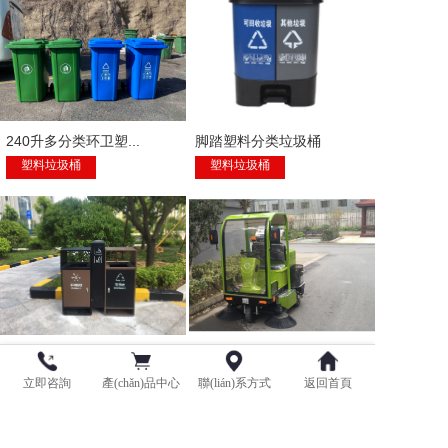
240升多分类环卫塑...
脚踏塑料分类垃圾桶
塑料垃圾桶
塑料垃圾桶
户外两分类垃圾桶NH...
驾驶式扫地机1580
分类垃圾桶
扫地机
立即咨詢
產(chǎn)品中心
聯(lián)系方式
返回首頁
版權(quán)所有：青島鑫金邦清潔設(shè)備有限公