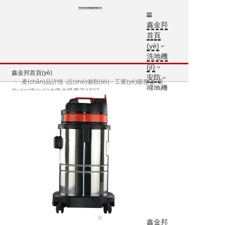
鑫金邦
首頁
(yè)
洗地機
(jī)
鑫金邦首頁(yè)
安防
產(chǎn)品詳情 -設(shè)備類(lèi) - 工業(yè)吸塵器-環
掃地機
(huán)衛(wèi)大吸力吸塵器1032
(jī)
垃圾桶
案例中
心
新聞資
訊
鑫金邦
介紹
聯(lián)
系方式
鑫金邦