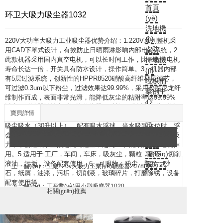
首頁
环卫大吸力吸尘器1032
(yè)
洗地機
(jī)
220V大功率大吸力工业吸尘器优势介绍：1.220V系列整机采
安防
用CAD下罩式设计，有效防止日晒雨淋影响内部电路系统，2.
此款机器采用国内真空电机，可以长时间工作，比一般的电机
掃地機
寿命长达一倍，开关具有防水设计，操作简单。3、机器内部
(jī)
有5层过滤系统，创新性的HPPR8520硝酸高纤维材质滤芯，
垃圾桶
可过滤0.3um以下粉尘，过滤效果达99.99%，采用改性尼龙纤
案例中
维制作而成，表面非常光滑，能降低灰尘的粘附率达99.99%
心
以上，过滤器被堵塞时间比传统器可延长3-5倍以上，告别以
新聞資
寶貝詳情
往需要频繁清理过滤器的历史，提高工作效率。4.此款机器可
訊
吸尘吸水（30升以上），配有吸水浮球，当水吸到水位时，浮
鑫金邦
会测式到水位线，自动浮上去机器还是正常运转，但是没有吸
介紹
力，不会造成水直接进到马达里，起到一个很好的保护电机作
聯(lián)
用。5.适用于:工厂，车间，车床，吸灰尘，颗粒，砂石，切削
液油，污垢，设备配套使用。6、可吸物：粉尘，颗粒，砂
系方式
上一個(gè)：工廠220v大吸力工業(yè)吸塵器2078BA
石，纸屑，油漆，污垢，切削液，玻璃碎片，打磨除锈，设备
配套使用等。
下一個(gè)：工商業(yè)用小型吸塵器1020
相關(guān)推薦