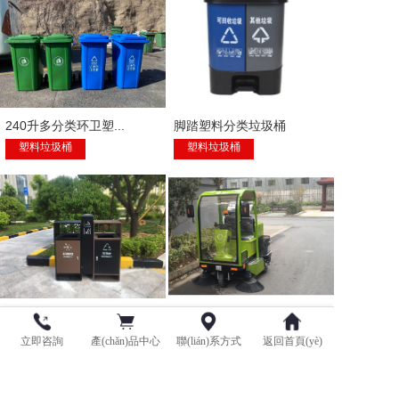
240升多分类环卫塑...
脚踏塑料分类垃圾桶
塑料垃圾桶
塑料垃圾桶
户外两分类垃圾桶NH...
驾驶式扫地机1580
分类垃圾桶
扫地机
立即咨詢
產(chǎn)品中心
聯(lián)系方式
返回首頁(yè)
版權(quán)所有：青島鑫金邦清潔設(shè)備有限公